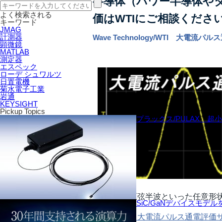
半導体（パワー半導体や
よく検索される
価はWTIにご相談くださ
キーワード
JMAG
計測器
Wave Technology/WTI 大電流
顕微鏡
MATLAB
測定器
エスペック
ローデ シュワルツ
日置電機
菊水電子工業
岩通
KEYSIGHT
Pickup Topics
プラックス/PULAX 超
矩形波や正弦半波といった任意形
SiC/GaNデバイスモデ
こちらから大電流パルス通電評価