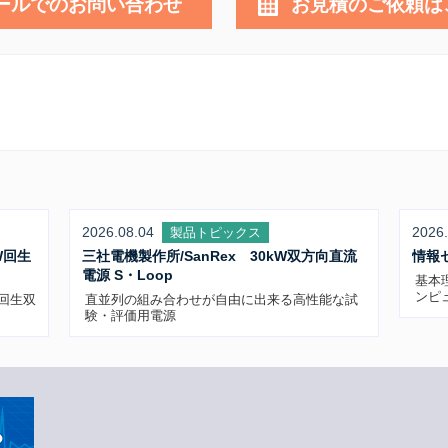
ールでのお問い合わせ
お見積のご依頼は
2026.08.04
2026.
製品トピックス
W回生
三社電機製作所/SanRex 30kW双方向直流
情報
電源 S・Loop
基本
ンピ
W回生双
直並列の組み合わせが自由に出来る高性能な試
験・評価用電源