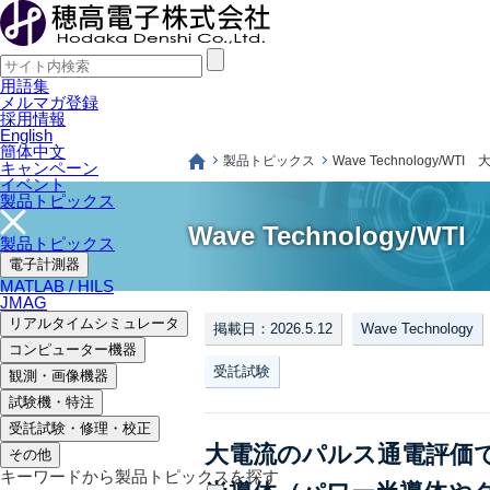
用語集
メルマガ登録
採用情報
English
簡体中文
製品トピックス
Wave Technology/
キャンペーン
イベント
製品トピックス
Wave Technology
製品トピックス
電子計測器
MATLAB / HILS
JMAG
リアルタイムシミュレータ
掲載日：2026.5.12
Wave Technology
コンピューター機器
受託試験
観測・画像機器
試験機・特注
受託試験・修理・校正
大電流のパルス通電評価
その他
キーワードから製品トピックスを探す