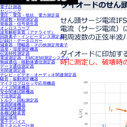
電子計測器
センシング
電圧・電流・抵抗、電力測定器
周波数・時間測定器
発振器・信号発生器
オシロスコープ
波形解析装置（アナライザ）
回路素子・インピーダンス測定器
記録計・データロガー
減衰器・増幅器・その他測定用素子
温度・湿度測定機器
伝送特性測定器
電波測定器、EMC/EMI測定システム
無線通信・移動体通信測定器
データ通信測定器
光関連測定器
テレビ・ビデオ・オーディオ関連測定器
騒音・振動測定機器
マイクロプロセッサ応用機器
ノイズ関連機器
安全関連試験機器
寸法測定器
トルク・回転測定器
電源関連機器
基板関連機器
各種試験装置
測定環境
電子デバイス
新エネルギー計測