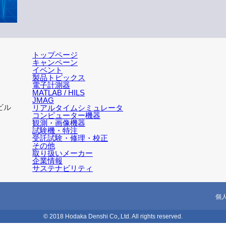
トップページ
キャンペーン
イベント
製品トピックス
電子計測器
MATLAB / HILS
JMAG
ビル
リアルタイムシミュレータ
コンピューター機器
観測・画像機器
試験機・特注
受託試験・修理・校正
その他
取り扱いメーカー
企業情報
サステナビリティ
個
© 2018 Hodaka Denshi Co,.Ltd. All rights reserved.