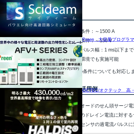
主な特長
電流条件：～1500 A
Preen 大容量プログラ
電圧条件：～150 V
制御パルス幅：1 ms以下ま
高温環境でも実施可能
上記以外の条件についても対応し
サービス活用例
OCTEC/オクテック 
ダイオードのせん頭サージ電流
FETのドレイン電流に対す
電流センサの過電流パルスに