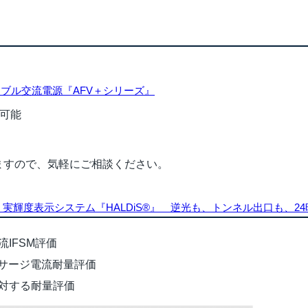
マブル交流電源『AFV＋シリーズ』
で可能
ますので、気軽にご相談ください。
高・実輝度表示システム『HALDiS®』 逆光も、トンネル出口も
IFSM評価
るサージ電流耐量評価
対する耐量評価