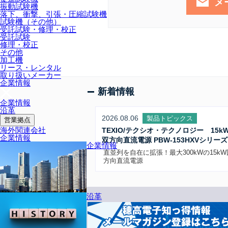
メ
振動試験機
落下、衝撃、引張・圧縮試験機
試験機（その他）
受託試験・修理・校正
受託試験
修理・校正
その他
加工機
リース・レンタル
取り扱いメーカー
企業情報
新着情報
企業情報
沿革
2026.08.06
製品トピックス
営業拠点
海外関連会社
TEXIO/テクシオ・テクノロジー 15k
企業情報
双方向直流電源 PBW-153HXVシリーズ
企業情報
直並列を自在に拡張！最大300kWの15k
方向直流電源
沿革