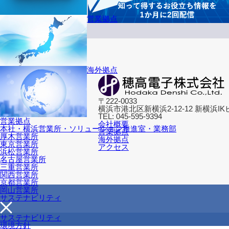
営業拠点
海外拠点
〒222-0033
横浜市港北区新横浜2-12-12 新横浜IK
TEL: 045-595-9394
営業拠点
会社概要
本社・横浜営業所・ソリューション推進室・業務部
営業拠点
厚木営業所
海外拠点
東京営業所
アクセス
浜松営業所
名古屋営業所
三重営業所
関西営業所
京都営業所
岡山営業所
サステナビリティ
サステナビリティ
環境方針