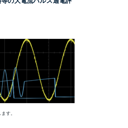
料等の大電流パルス通電評
します。