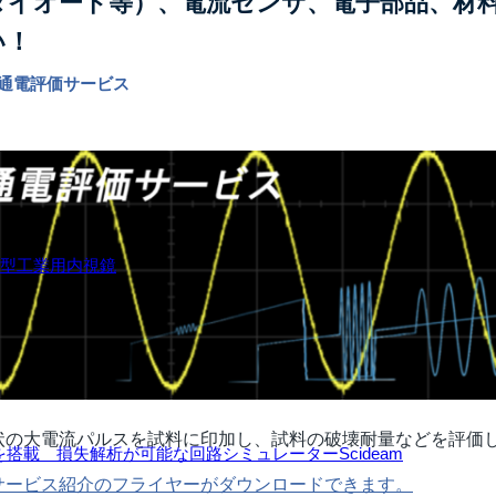
ダイオード等）、電流センサ、電子部品、材
い！
パルス通電評価サービス
小型工業用内視鏡
状の大電流パルスを試料に印加し、試料の破壊耐量などを評価
ルを搭載 損失解析が可能な回路シミュレーターScideam
サービス紹介のフライヤーがダウンロードできます。