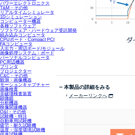
パワーエレクトロニクス
T&M・その他
リアルタイムシミュレータ
1Dシミュレーション
コンピューター機器
各種ソフトウェア
ソフトウェア・ハードウェア受託開発
組み込みコンピュータ
CPUボード・Compact PCI
FAコンピュータ
入出力・周辺ボード/モジュール
画像処理システム・ボード
パーソナルコンピュータ
PC周辺機器
プリンタ
プロジェクター
C&C・その他
観測・画像機器
モーションキャプチャー
本製品の詳細をみる
画像検査
非破壊検査装置
メーカーリンクへ
顕微鏡
分析機器
映像関連機器
O&I・その他
試験機・特注
自動車用試験機
疲労・耐久試験機
温度・湿度環境試験機
促進試験機