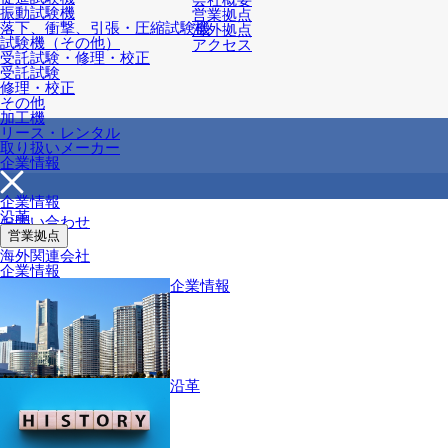
振動試験機
営業拠点
落下、衝撃、引張・圧縮試験機
海外拠点
試験機（その他）
アクセス
受託試験・修理・校正
受託試験
修理・校正
その他
加工機
リース・レンタル
取り扱いメーカー
企業情報
企業情報
沿革
お問い合わせ
営業拠点
海外関連会社
企業情報
企業情報
沿革