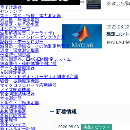
分散した場
電子計測器
センシング
電圧・電流・抵抗、電力測定器
周波数・時間測定器
発振器・信号発生器
2022.08.22
オシロスコープ
波形解析装置（アナライザ）
高速コント
回路素子・インピーダンス測定器
記録計・データロガー
MATLA
減衰器・増幅器・その他測定用素子
温度・湿度測定機器
伝送特性測定器
電波測定器、EMC/EMI測定システム
無線通信・移動体通信測定器
データ通信測定器
光関連測定器
テレビ・ビデオ・オーディオ関連測定器
騒音・振動測定機器
マイクロプロセッサ応用機器
ノイズ関連機器
安全関連試験機器
寸法測定器
トルク・回転測定器
電源関連機器
新着情報
基板関連機器
各種試験装置
測定環境
電子デバイス
2026.08.06
製品トピックス
新エネルギー計測