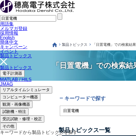
用語集
メルマガ登録
採用情報
English
簡体中文
製品トピックス
「日置電機」での検索結果
キャンペーン
イベント
製品トピックス
「日置電機」での検索結
製品トピックス
電子計測器
MATLAB / HILS
JMAG
リアルタイムシミュレータ
コンピューター機器
キーワードで探す
観測・画像機器
試験機・特注
受託試験・修理・校正
その他
製品トピックス一覧
キーワードから製品トピックスを探す