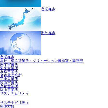
営業拠点
海外拠点
営業拠点
本社・横浜営業所・ソリューション推進室・業務部
厚木営業所
東京営業所
浜松営業所
名古屋営業所
三重営業所
関西営業所
京都営業所
岡山営業所
サステナビリティ
サステナビリティ
環境方針