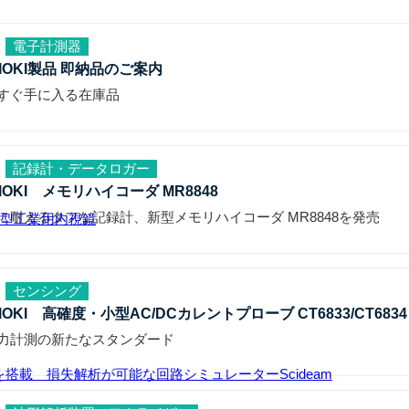
電子計測器
IOKI製品 即納品のご案内
すぐ手に入る在庫品
記録計・データロガー
IOKI メモリハイコーダ MR8848
に耐えるタフな記録計、新型メモリハイコーダ MR8848を発売
小型工業用内視鏡
センシング
IOKI 高確度・小型AC/DCカレントプローブ CT6833/CT6834
力計測の新たなスタンダード
ルを搭載 損失解析が可能な回路シミュレーターScideam