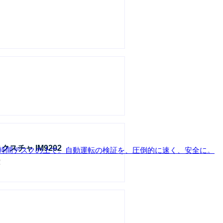
クスチャ IM9202
、24時間デスクの上で。自動運転の検証を、圧倒的に速く、安全に。
！