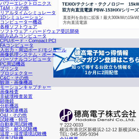
パワーエレクトロニクス
TEXIO/テクシオ・テクノロジー 15k
T&M・その他
双方向直流電源 PBW-153HXVシリーズ
リアルタイムシミュレータ
1Dシミュレーション
直並列を自在に拡張！最大300kWの15k
コンピューター機器
方向直流電源
各種ソフトウェア
ソフトウェア・ハードウェア受託開発
組み込みコンピュータ
CPUボード・Compact PCI
FAコンピュータ
入出力・周辺ボード/モジュール
画像処理システム・ボード
パーソナルコンピュータ
PC周辺機器
プリンタ
プロジェクター
C&C・その他
観測・画像機器
モーションキャプチャー
画像検査
非破壊検査装置
顕微鏡
分析機器
映像関連機器
O&I・その他
試験機・特注
自動車用試験機
〒222-0033
疲労・耐久試験機
横浜市港北区新横浜2-12-12 新横浜IK
温度・湿度環境試験機
TEL: 045-595-9394
促進試験機
会社概要