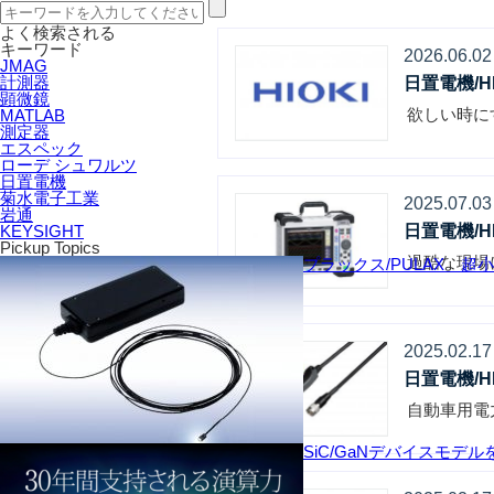
よく検索される
キーワード
2026.06.02
JMAG
計測器
日置電機/H
顕微鏡
欲しい時に
MATLAB
測定器
エスペック
ローデ シュワルツ
日置電機
菊水電子工業
2025.07.03
岩通
日置電機/H
KEYSIGHT
Pickup Topics
過酷な現場
プラックス/PULAX 超
2025.02.17
日置電機/H
自動車用電
SiC/GaNデバイスモデ