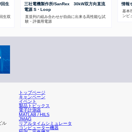
W回生
三社電機製作所/SanRex 30kW双方向直流
情報
電源 S・Loop
基本
ンピ
W回生双
直並列の組み合わせが自由に出来る高性能な試
験・評価用電源
トップページ
キャンペーン
イベント
製品トピックス
電子計測器
MATLAB / HILS
JMAG
ビル
リアルタイムシミュレータ
コンピューター機器