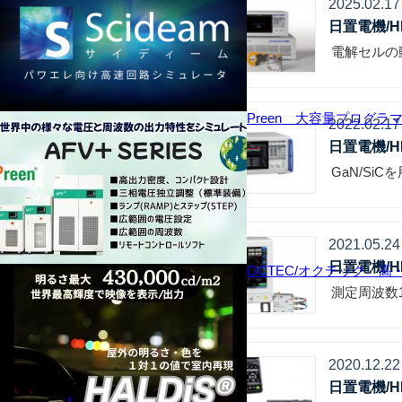
2025.02.17
日置電機/H
電解セルの
Preen 大容量プログラ
2022.02.17
日置電機/H
GaN/S
2021.05.24
日置電機/H
OCTEC/オクテック 
測定周波数
2020.12.22
日置電機/H