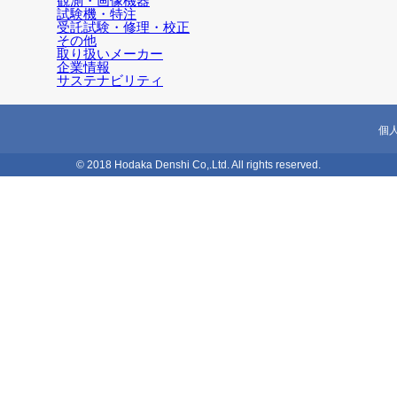
観測・画像機器
試験機・特注
受託試験・修理・校正
その他
取り扱いメーカー
企業情報
サステナビリティ
個
© 2018 Hodaka Denshi Co,.Ltd. All rights reserved.