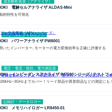
波形解析装置（アナライザ）
IOKI 電解セルアナライザ ALDAS-Mini
動的特性を可視化
マブル交流電源『AFV＋シリーズ』
パワーエレクトロニクス
IOKI パワーアナライザ PW8001
iCを用いたインバーター, モーターの電力変換効率を正確に評価する
電圧・電流・抵抗、電力測定器
IOKI インピーダンスアナライザ IM7580シリーズ / テストフィ
高・実輝度表示システム『HALDiS®』 逆光も、トンネル出口も
100kHz~3GHzまでカバー！リード部品や異形部品などの測定にも
記録計・データロガー
IOKI メモリハイロガー LR8450-01