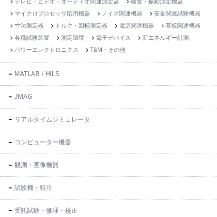
テレビ・ビデオ・オーディオ関連測定器
騒音・振動測定機器
マイクロプロセッサ応用機器
ノイズ関連機器
安全関連試験機器
寸法測定器
トルク・回転測定器
電源関連機器
基板関連機器
各種試験装置
測定環境
電子デバイス
新エネルギー計測
パワーエレクトロニクス
T&M・その他
MATLAB / HILS
JMAG
リアルタイムシミュレータ
コンピューター機器
観測・画像機器
試験機・特注
受託試験・修理・校正