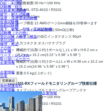
周波数範囲:30 Hz〜100 KHz
O&I・その他
試験機・特注
規格:MIL-STD-461G / RS101
自動車用試験機
疲労・耐久試験機
ループ径:12cm
温度・湿度環境試験機
促進試験機
ループ構造:12 AWGゲージ2mm銅線を20巻伸べます
振動試験機
落下、衝撃、引張・圧縮試験機
ループコイルの直流抵抗:50mΩ(公称)
試験機（その他）
ループコイルの自己インダクタンス:90μH
受託試験・修理・校正
受託試験
入力コネクタ:オスバナナプラグ
修理・校正
その他
機械的寸法(取り付けポールなし):L x W x H:8.2 cm x
加工機
15.2 cm x 15.2 cm(3.23 “x 5.98” x 5.98 “)
リース・レンタル
取り扱いメーカー
機械的寸法(取り付けポール):L x W x H:38 cm x 15.2 cm
企業情報
x 15.2 cm(14.96 “x 5.98” x 5.98 “)
企業情報
重量:0.5 kg(1.1ポンド)
沿革
営業拠点
TBRS101-RXフィールドモニタリングループ技術仕様
海外関連会社
企業情報
タイプ:パッシブモニタリングループアンテナ
企業情報
周波数範囲:30 Hz〜100 KHz
規格:MIL-STD-461G / RS101
ループ径:4.1cm