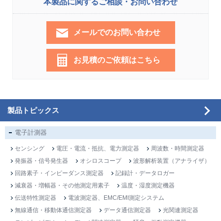
本製品に関するご相談・お問い合わせ
メールでのお問い合わせ
お見積のご依頼はこちら
製品トピックス
電子計測器
センシング
電圧・電流・抵抗、電力測定器
周波数・時間測定器
発振器・信号発生器
オシロスコープ
波形解析装置（アナライザ）
回路素子・インピーダンス測定器
記録計・データロガー
減衰器・増幅器・その他測定用素子
温度・湿度測定機器
伝送特性測定器
電波測定器、EMC/EMI測定システム
無線通信・移動体通信測定器
データ通信測定器
光関連測定器