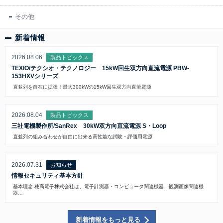
その他
新着情報
2026.08.06
製品トピックス
TEXIO/テクシオ・テクノロジー 15kW回生双方向直流電源 PBW-
153HXVシリーズ
直並列を自在に拡張！最大300kWの15kW回生双方向直流電源
2026.08.04
製品トピックス
三社電機製作所/SanRex 30kW双方向直流電源 S・Loop
直並列の組み合わせが自由に出来る高性能な試験・評価用電源
2026.07.31
お知らせ
情報セキュリティ基本方針
基本理念 穂高電子株式会社は、電子計測器・コンピュータ関連機器、観測画像関連機
器…
新着情報をもっと見る