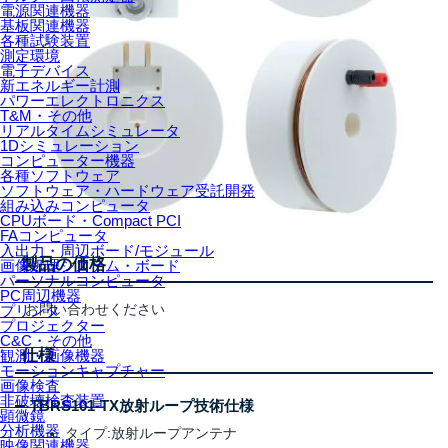
電源関連機器
基板関連機器
各種試験装置
測定環境
電子デバイス
新エネルギー計測
パワーエレクトロニクス
T&M・その他
リアルタイムシミュレータ
1Dシミュレーション
コンピューター機器
各種ソフトウェア
ソフトウェア・ハードウェア受託開発
組み込みコンピュータ
CPUボード・Compact PCI
FAコンピュータ
入出力・周辺ボード/モジュール
製品の価格
画像処理システム・ボード
パーソナルコンピュータ
PC周辺機器
お問い合わせください
プリンタ
プロジェクター
C&C・その他
仕様
観測・画像機器
モーションキャプチャー
画像検査
非破壊検査装置
TBRS101-TX放射ループ技術仕様
顕微鏡
分析機器
タイプ:放射ループアンテナ
映像関連機器