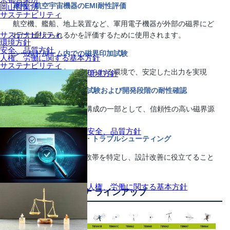
軍用・航空宇宙機器のEMI耐性評価
岡山営業所
サステナビリティ
航空機、艦船、地上装置など、軍用電子機器が外部の磁界にど
サステナビリティ
れだけ耐えられるかを評価するために使用されます。
環境方針
安全、品質方針
シールドルーム内での磁界印加試験
人権、労働に関する基本方針
サステナビリティ
高精度な磁界印加が求められる環境で、安定した出力を実現
環境方針
EMC試験ラボでの正式試験および開発段階の耐性確認
RS101に準拠した試験構成の一部として、信頼性の高い磁界源
を提供。
安全、品質方針
低周波磁界の影響評価・トラブルシューティング
機器が誤動作する周波数帯を特定し、設計改善に役立てること
が可能。
人権、労働に関する基本方針
Tekbox測定アンテナ ラインアップ