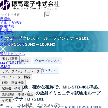
用語集
メルマガ登録
採用情報
English
簡体中文
キャンペーン
ウェーブクレスト ループアンテナ RS101
イベント
TBRS101 30Hz～100KHz
製品トピックス
製品トピックス
電子計測器
ウェーブクレスト
掲載日：2026.4.3
MATLAB / HILS
JMAG
電波測定器、EMC/EMI測定システム
リアルタイムシミュレータ
コンピューター機器
観測・画像機器
RS101試験、確かな磁界で。MIL-STD-461準拠、
試験機・特注
30Hz〜100kHzの放射イミュニティ試験用ループ
受託試験・修理・校正
アンテナ TBRS101
その他
キーワードから製品トピックスを探す
ウェーブクレスト ループアンテナ RS101 TBRS101 30Hz