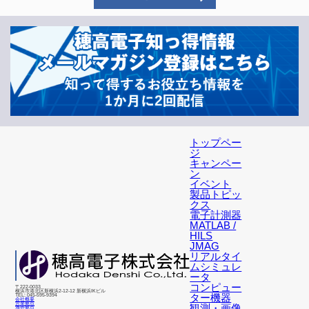
トップペー
ジ
キャンペー
ン
イベント
製品トピッ
クス
電子計測器
MATLAB /
HILS
JMAG
リアルタイ
ムシミュレ
ータ
コンピュー
〒222-0033
横浜市港北区新横浜2-12-12 新横浜IKビル
ター機器
TEL: 045-595-9394
会社概要
営業拠点
観測・画像
海外拠点