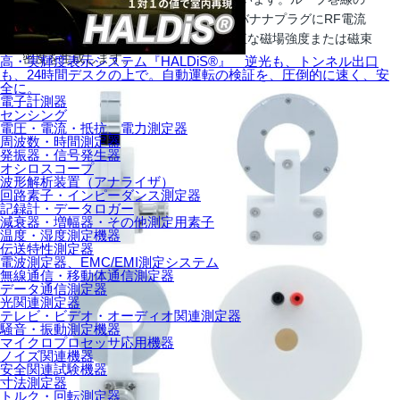
DC抵抗は50mΩです。ループは、入力バナナプラグにRF電流
を印加することにより、包含平面に垂直な磁場強度または磁束
密度を生成します。
高・実輝度表示システム『HALDiS®』 逆光も、トンネル出口
も、24時間デスクの上で。自動運転の検証を、圧倒的に速く、安
全に。
電子計測器
センシング
電圧・電流・抵抗、電力測定器
周波数・時間測定器
発振器・信号発生器
オシロスコープ
波形解析装置（アナライザ）
回路素子・インピーダンス測定器
記録計・データロガー
減衰器・増幅器・その他測定用素子
温度・湿度測定機器
伝送特性測定器
電波測定器、EMC/EMI測定システム
無線通信・移動体通信測定器
データ通信測定器
光関連測定器
テレビ・ビデオ・オーディオ関連測定器
騒音・振動測定機器
マイクロプロセッサ応用機器
ノイズ関連機器
安全関連試験機器
寸法測定器
トルク・回転測定器