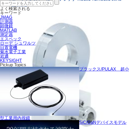
～100KHz
よく検索される
キーワード
JMAG
計測器
顕微鏡
MATLAB
測定器
エスペック
ローデ シュワルツ
日置電機
菊水電子工業
岩通
KEYSIGHT
Pickup Topics
プラックス/PULAX 超小
型工業用内視鏡
SiC/GaNデバイスモデル