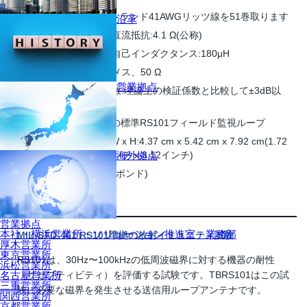
ループ構造:7ストランド41AWGリッツ線を51巻取ります
沿革
ループコイルの直流抵抗:4.1 Ω(公称)
ループコイルの自己インダクタンス:180μH
出力コネクタ:Nメス、50 Ω
営業拠点
アンテナ変換係数:理論上の検証係数と比較して±3dB以
内
MIL-STD-461Gの標準RS101フィールド監視ループ
機械的寸法:L x W x H:4.37 cm x 5.42 cm x 7.92 cm(1.72
インチ x 2.13インチ x 3.12インチ)
海外拠点
重量:0.1 kg(0.22ポンド)
アプリケーション
営業拠点
本社・横浜営業所・ソリューション推進室・業務部
MIL-STD-461 RS101準拠の放射イミュニティ試験
厚木営業所
東京営業所
RS101は、30Hz〜100kHzの低周波磁界に対する機器の耐性
浜松営業所
名古屋営業所
（サセプティビティ）を評価する試験です。TBRS101はこの試
三重営業所
験に必要な磁界を発生させる送信用ループアンテナです。
関西営業所
京都営業所