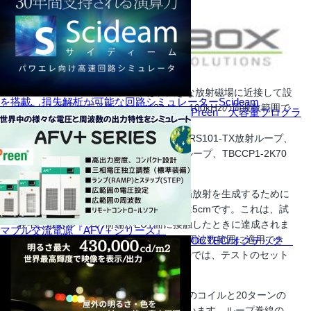
MIL-STD-461G RS101テストは、大きな放射磁場に近接して設
を搭載 損失解析が可能な回路シミュレーターScideam
置された機器の感受性、および30 Hz〜100kHzの周波数範囲で
Preen 大容量プログラ
それらに耐える能力を決定します。
TBRS101ループアンテナセットは、TBRS101-TX放射ループ、
TBRS101-RXフィールドモニタリングループ、TBCCP1-2K70
で構成されています。
TBRS101-TX放射ループは、低周波磁場放射を生成するために
使用されます。巻線とEUTの間の距離は5cmです。これは、試
験中に放射ループの前端がEUT面に接触したときに達成されま
マブル交流電源『AFV＋シリーズ』
す。このテストは、30 Hz〜100 KHzの周波数範囲に適用でき
OCTEC/オクテック
ます。MIL-STD-461Gのセクション5.20では、テストのセット
アップと測定手順が規定されています。
TBRS101-TX放射ループは、直径12cmのコイルと20ターンの
12AWGゲージ(2mm)銅線で構成されています。ループ巻線の