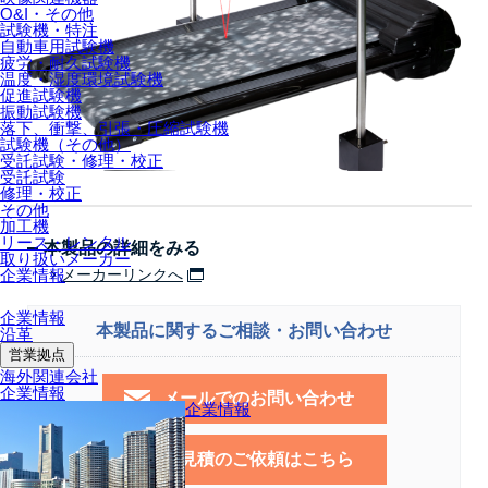
O&I・その他
試験機・特注
自動車用試験機
疲労・耐久試験機
温度・湿度環境試験機
促進試験機
振動試験機
落下、衝撃、引張・圧縮試験機
試験機（その他）
受託試験・修理・校正
受託試験
修理・校正
その他
加工機
リース・レンタル
本製品の詳細をみる
取り扱いメーカー
企業情報
メーカーリンクへ
企業情報
本製品に関するご相談・お問い合わせ
沿革
営業拠点
海外関連会社
企業情報
メールでのお問い合わせ
企業情報
お見積のご依頼はこちら