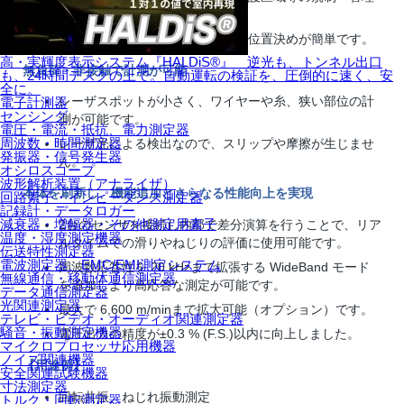
者が不要です。
検出部位が明確に確認できるので位置決めが簡単です。
高・実輝度表示システム『HALDiS®』 逆光も、トンネル出口
無負荷・非接触で計測が可能
も、24時間デスクの上で。自動運転の検証を、圧倒的に速く、安
全に。
レーザスポットが小さく、ワイヤーや糸、狭い部位の計
電子計測器
センシング
測が可能です。
電圧・電流・抵抗、電力測定器
周波数・時間測定器
レーザ光による検出なので、スリップや摩擦が生じませ
発振器・信号発生器
ん。
オシロスコープ
波形解析装置（アナライザ）
本体を刷新し、機能追加とさらなる性能向上を実現
回路素子・インピーダンス測定器
記録計・データロガー
減衰器・増幅器・その他測定用素子
2台のセンサを接続し内部で差分演算を行うことで、リア
温度・湿度測定機器
ルタイムでの滑りやねじりの評価に使用可能です。
伝送特性測定器
電波測定器、EMC/EMI測定システム
周波数応答性を 20 kHzまで拡張する WideBand モード
無線通信・移動体通信測定器
を追加しより高応答な測定が可能です。
データ通信測定器
光関連測定器
最大で 6,600 m/minまで拡大可能（オプション）です。
テレビ・ビデオ・オーディオ関連測定器
騒音・振動測定機器
電圧出力の精度が±0.3 % (F.S.)以内に向上しました。
マイクロプロセッサ応用機器
ノイズ関連機器
【用途例】
安全関連試験機器
寸法測定器
回転共振、ねじれ振動測定
トルク・回転測定器