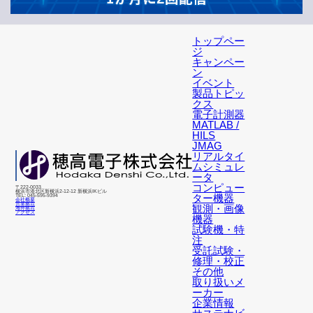
トップペー
ジ
キャンペー
ン
イベント
製品トピッ
クス
電子計測器
MATLAB /
HILS
JMAG
リアルタイ
ムシミュレ
ータ
コンピュー
〒222-0033
横浜市港北区新横浜2-12-12 新横浜IKビル
ター機器
TEL: 045-595-9394
会社概要
営業拠点
観測・画像
海外拠点
アクセス
機器
試験機・特
注
受託試験・
修理・校正
その他
取り扱いメ
ーカー
企業情報