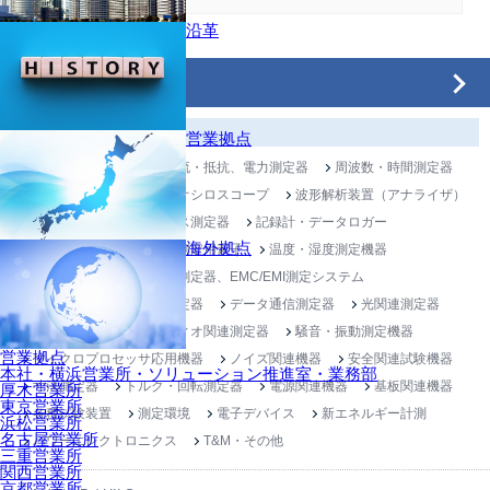
沿革
製品トピックス
電子計測器
営業拠点
センシング
電圧・電流・抵抗、電力測定器
周波数・時間測定器
発振器・信号発生器
オシロスコープ
波形解析装置（アナライザ）
回路素子・インピーダンス測定器
記録計・データロガー
海外拠点
減衰器・増幅器・その他測定用素子
温度・湿度測定機器
伝送特性測定器
電波測定器、EMC/EMI測定システム
無線通信・移動体通信測定器
データ通信測定器
光関連測定器
テレビ・ビデオ・オーディオ関連測定器
騒音・振動測定機器
営業拠点
マイクロプロセッサ応用機器
ノイズ関連機器
安全関連試験機器
本社・横浜営業所・ソリューション推進室・業務部
寸法測定器
トルク・回転測定器
電源関連機器
基板関連機器
厚木営業所
東京営業所
各種試験装置
測定環境
電子デバイス
新エネルギー計測
浜松営業所
名古屋営業所
パワーエレクトロニクス
T&M・その他
三重営業所
関西営業所
京都営業所