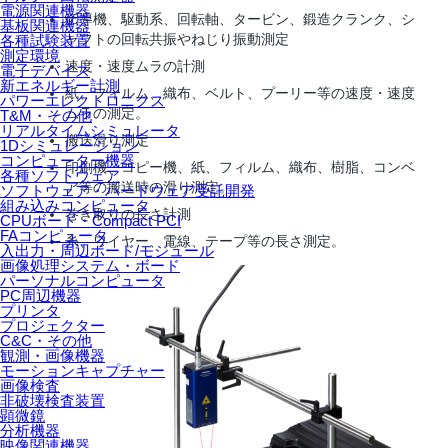
電源関連機器
伝導機、駆動系、回転軸、タービン、鍛造クランク、シ
基板関連機器
ャフトの回転共振やねじり振動測定
各種試験装置
測定環境
速度・速度ムラの計測
電子デバイス
新エネルギー計測
紙、フィルム、織布、ベルト、プーリー等の速度・速度
パワーエレクトロニクス
ムラの測定。
T&M・その他
リアルタイムシミュレータ
搬送滑り測定
1Dシミュレーション
コンピューター機器
印刷機、コピー機、紙、フィルム、織布、樹脂、コンベ
各種ソフトウェア
ア等の搬送時の滑り測定。
ソフトウェア・ハードウェア受託開発
組み込みコンピュータ
巻き取りの長さ計測
CPUボード・Compact PCI
FAコンピュータ
糸、ワイヤー、電線、テープ等の長さ測定。
入出力・周辺ボード/モジュール
画像処理システム・ボード
パーソナルコンピュータ
PC周辺機器
プリンタ
プロジェクター
C&C・その他
観測・画像機器
モーションキャプチャー
画像検査
非破壊検査装置
顕微鏡
分析機器
映像関連機器