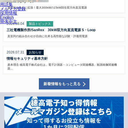
153HXVシリーズ
用語集
直並列を自在に拡張！最大300kWの15kW回生双方向直流電源
メルマガ登録
採用情報
English
簡体中文
2026.08.04
製品トピックス
三社電機製作所/SanRex 30kW双方向直流電源 S・Loop
直並列の組み合わせが自由に出来る高性能な試験・評価用電源
2026.07.31
お知らせ
情報セキュリティ基本方針
基本理念 穂高電子株式会社は、電子計測器・コンピュータ関連機器、観測画像関連機
器…
新着情報をもっと見る