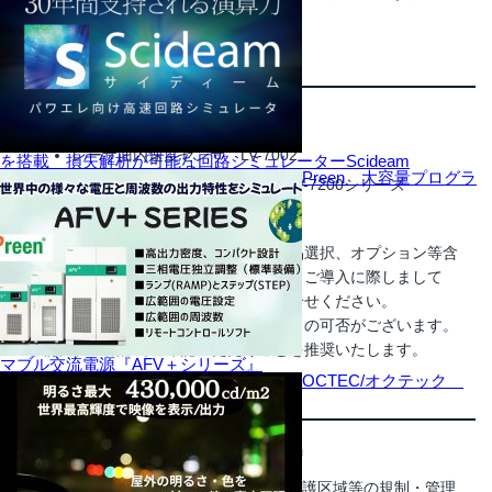
た。
製品の価格
【必要最小構成】
レーザ面内速度センサ LV-7002
を搭載 損失解析が可能な回路シミュレーターScideam
Preen 大容量プログラ
レーザ面内速度コントローラ LV-7200シリーズ
センサケーブル3m LV-0703
※本製品は、お客様のニーズにより製品選択、オプション等含
めて詳細なお打合せが必要となります。ご導入に際しまして
は、事前に弊社営業までお気軽にお問合せください。
※計測環境、対象対象物などにより検出の可否がございます。
事前にデモ機にてご確認いただくことを推奨いたします。
マブル交流電源『AFV＋シリーズ』
OCTEC/オクテック
主な特長
レーザ安全クラス２に適合で高感度検出
レーザ保護メガネ着用、レーザ保護区域等の規制・管理