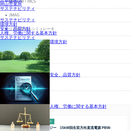
MATLAB / HILS
岡山営業所
サステナビリティ
JMAG
サステナビリティ
環境方針
安全、品質方針
リアルタイムシミュレータ
人権、労働に関する基本方針
サステナビリティ
環境方針
コンピューター機器
観測・画像機器
試験機・特注
安全、品質方針
受託試験・修理・校正
その他
人権、労働に関する基本方針
新着情報
2026.08.06
製品トピックス
TEXIO/テクシオ・テクノロジー 15kW回生双方向直流電源 PBW-