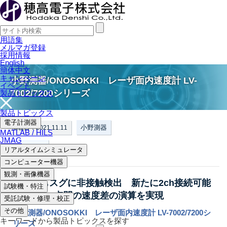
用語集
メルマガ登録
採用情報
English
簡体中文
キャンペーン
小野測器/ONOSOKKI レーザ面内速度計 LV-
イベント
7002/7200シリーズ
製品トピックス
製品トピックス
電子計測器
小野測器
掲載日：2021.11.11
MATLAB / HILS
JMAG
寸法測定器
リアルタイムシミュレータ
コンピューター機器
観測・画像機器
どこでもスグに非接触検出 新たに2ch接続可能
試験機・特注
となり、2点間の速度差の演算を実現
受託試験・修理・校正
その他
小野測器/ONOSOKKI レーザ面内速度計 LV-7002/7200シ
キーワードから製品トピックスを探す
リーズ