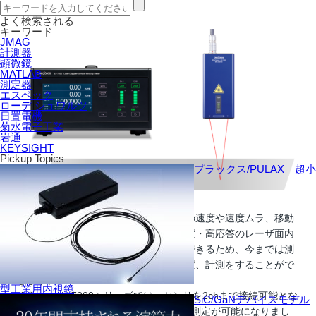
よく検索される
キーワード
JMAG
計測器
顕微鏡
MATLAB
測定器
エスペック
ローデ シュワルツ
日置電機
菊水電子工業
岩通
KEYSIGHT
Pickup Topics
プラックス/PULAX 超小
LV-7000シリーズ は移動物体、回転体の速度や速度ムラ、移動
距離・長さを、非接触で検出する高感度・高応答のレーザ面内
速度計です。非接触で検出することができるため、今までは測
定が困難であった場所なども容易に設置、計測をすることがで
きます。
型工業用内視鏡
さらに、LV-7200シリーズでは、センサを2chまで接続可能とな
SiC/GaNデバイスモデル
り、2点間の速度・速度差（すべり）の測定が可能になりまし