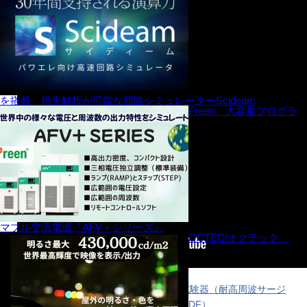
を搭載 損失解析が可能な回路シミュレーターScideam
Preen 大容量プログラ
マブル交流電源『AFV＋シリーズ』
OCTEC/オクテック
ファスト・トランジェント／バースト試験器（耐高周波サージ
試験器）FNS-AX4 seriesのカタログ（PDF）