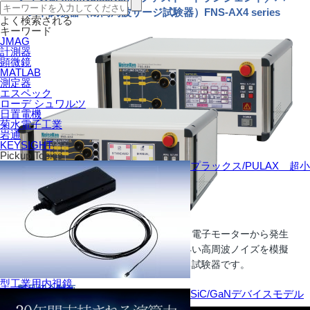
ースト試験器（耐高周波サージ試験器）FNS-AX4 series
よく検索される
キーワード
JMAG
計測器
顕微鏡
MATLAB
測定器
エスペック
ローデ シュワルツ
日置電機
菊水電子工業
岩通
KEYSIGHT
Pickup Topics
プラックス/PULAX 超小
スイッチングデバイスの接点間の放電、電子モーターから発生
するアーク放電などによる繰り返しの早い高周波ノイズを模擬
的に発生し、電子機器の耐性を評価する試験器です。
型工業用内視鏡
製品紹介動画
SiC/GaNデバイスモデル