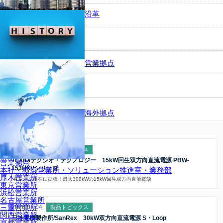
沿革
コンピューター機器
観測・画像機器
試験機・特注
営業拠点
受託試験・修理・校正
その他
海外拠点
新着情報
2026.08.06
製品トピックス
TEXIO/テクシオ・テクノロジー 15kW回生双方向直流電源 PBW-
営業拠点
153HXVシリーズ
本社・横浜営業所・ソリューション推進室・業務部
厚木営業所
直並列を自在に拡張！最大300kWの15kW回生双方向直流電源
東京営業所
浜松営業所
名古屋営業所
三重営業所
2026.08.04
製品トピックス
関西営業所
三社電機製作所/SanRex 30kW双方向直流電源 S・Loop
京都営業所