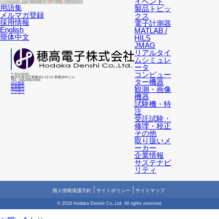
イベント
用語集
製品トピッ
メルマガ登録
クス
採用情報
電子計測器
English
MATLAB /
簡体中文
HILS
JMAG
リアルタイ
ムシミュレ
ータ
コンピュー
〒222-0033
横浜市港北区新横浜2-12-12 新横浜IKビル
ター機器
TEL: 045-595-9394
会社概要
営業拠点
観測・画像
海外拠点
アクセス
機器
試験機・特
注
受託試験・
修理・校正
その他
取り扱いメ
ーカー
企業情報
サステナビ
リティ
個人情報保護方針
サイトポリシー
サイトマップ
© 2018 Hodaka Denshi Co,.Ltd. All rights reserved.