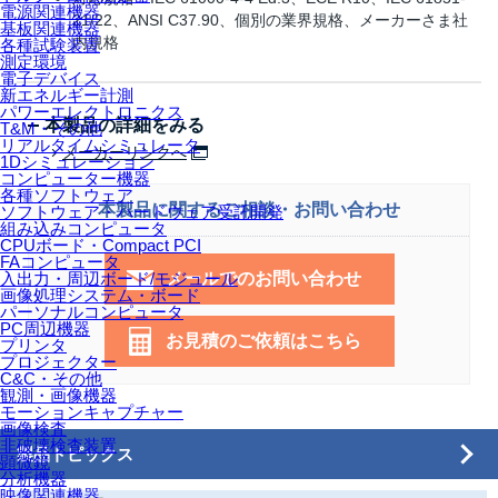
電源関連機器
21/22、ANSI C37.90、個別の業界規格、メーカーさま社
基板関連機器
内規格
各種試験装置
測定環境
電子デバイス
新エネルギー計測
パワーエレクトロニクス
本製品の詳細をみる
T&M・その他
リアルタイムシミュレータ
メーカーリンクへ
1Dシミュレーション
コンピューター機器
各種ソフトウェア
本製品に関するご相談・お問い合わせ
ソフトウェア・ハードウェア受託開発
組み込みコンピュータ
CPUボード・Compact PCI
FAコンピュータ
メールでのお問い合わせ
入出力・周辺ボード/モジュール
画像処理システム・ボード
パーソナルコンピュータ
PC周辺機器
お見積のご依頼はこちら
プリンタ
プロジェクター
C&C・その他
観測・画像機器
モーションキャプチャー
画像検査
非破壊検査装置
製品トピックス
顕微鏡
分析機器
映像関連機器