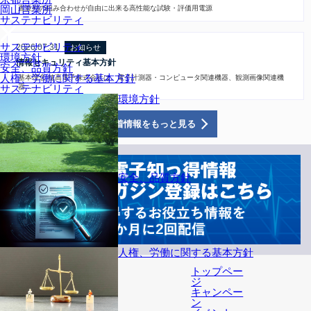
岡山営業所
直並列の組み合わせが自由に出来る高性能な試験・評価用電源
サステナビリティ
サステナビリティ
2026.07.31
お知らせ
環境方針
情報セキュリティ基本方針
安全、品質方針
人権、労働に関する基本方針
基本理念 穂高電子株式会社は、電子計測器・コンピュータ関連機器、観測画像関連機
サステナビリティ
器…
環境方針
新着情報をもっと見る
安全、品質方針
人権、労働に関する基本方針
トップペー
ジ
キャンペー
ン