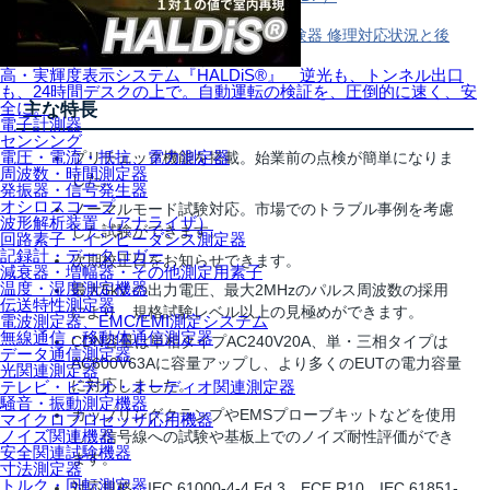
ファスト・トランジェント バースト試験器 修理対応状況と後
継器のご案内2025（PDF）
高・実輝度表示システム『HALDiS®』 逆光も、トンネル出口
も、24時間デスクの上で。自動運転の検証を、圧倒的に速く、安
全に。
主な特長
電子計測器
センシング
電圧・電流・抵抗、電力測定器
プリチェック機能を搭載。始業前の点検が簡単になりま
周波数・時間測定器
した。
発振器・信号発生器
オシロスコープ
ノーマルモード試験対応。市場でのトラブル事例を考慮
波形解析装置（アナライザ）
した試験ができます。
回路素子・インピーダンス測定器
記録計・データロガー
次期校正日をお知らせできます。
減衰器・増幅器・その他測定用素子
温度・湿度測定機器
最大5kV の出力電圧、最大2MHzのパルス周波数の採用
伝送特性測定器
により、規格試験レベル以上の見極めができます。
電波測定器、EMC/EMI測定システム
無線通信・移動体通信測定器
CDN容量は単相タイプAC240V20A、単・三相タイプは
データ通信測定器
AC600V63Aに容量アップし、より多くのEUTの電力容量
光関連測定器
に対応しました。
テレビ・ビデオ・オーディオ関連測定器
騒音・振動測定機器
カップリングクランプやEMSプローブキットなどを使用
マイクロプロセッサ応用機器
ノイズ関連機器
し、信号線への試験や基板上でのノイズ耐性評価ができ
安全関連試験機器
ます。
寸法測定器
トルク・回転測定器
対応規格：IEC 61000-4-4 Ed.3、ECE R10、IEC 61851-