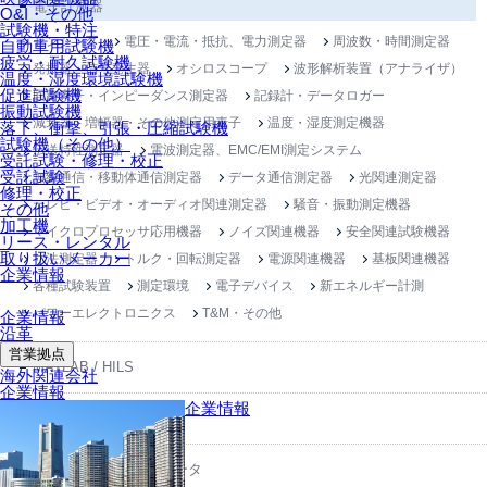
電子計測器
O&I・その他
試験機・特注
センシング
電圧・電流・抵抗、電力測定器
周波数・時間測定器
自動車用試験機
疲労・耐久試験機
発振器・信号発生器
オシロスコープ
波形解析装置（アナライザ）
温度・湿度環境試験機
促進試験機
回路素子・インピーダンス測定器
記録計・データロガー
振動試験機
減衰器・増幅器・その他測定用素子
温度・湿度測定機器
落下、衝撃、引張・圧縮試験機
試験機（その他）
伝送特性測定器
電波測定器、EMC/EMI測定システム
受託試験・修理・校正
受託試験
無線通信・移動体通信測定器
データ通信測定器
光関連測定器
修理・校正
テレビ・ビデオ・オーディオ関連測定器
騒音・振動測定機器
その他
加工機
マイクロプロセッサ応用機器
ノイズ関連機器
安全関連試験機器
リース・レンタル
取り扱いメーカー
寸法測定器
トルク・回転測定器
電源関連機器
基板関連機器
企業情報
各種試験装置
測定環境
電子デバイス
新エネルギー計測
パワーエレクトロニクス
T&M・その他
企業情報
沿革
営業拠点
MATLAB / HILS
海外関連会社
企業情報
企業情報
JMAG
リアルタイムシミュレータ