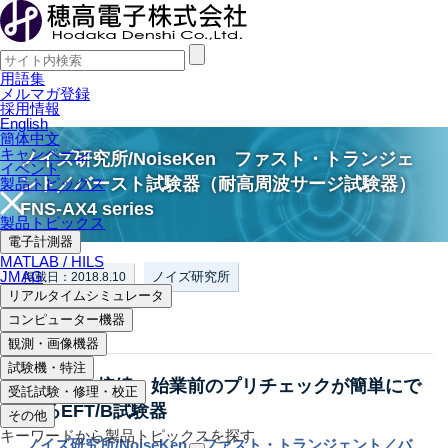
用語集
メルマガ登録
採用情報
English
簡体中文
キャンペーン
ノイズ研究所/NoiseKen ファスト・トランジェ
イベント
ント／バースト試験器（耐高周波サージ試験器）
製品トピックス
FNS-AX4 series
製品トピックス
電子計測器
MATLAB / HILS
JMAG
ノイズ研究所
掲載日：2018.8.10
リアルタイムシミュレータ
ノイズ関連機器
コンピューター機器
観測・画像機器
試験機・特注
試験時の接続、始業前のプリチェックが簡単にで
受託試験・修理・校正
きるEFT/B試験器
その他
キーワードから製品トピックスを探す
ノイズ研究所/NoiseKen ファスト・トランジェント／バ