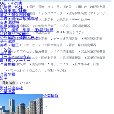
O&I・その他
試験機・特注
センシング
電圧・電流・抵抗、電力測定器
周波数・時間測定器
自動車用試験機
発振器・信号発生器
オシロスコープ
波形解析装置（アナライザ）
疲労・耐久試験機
温度・湿度環境試験機
回路素子・インピーダンス測定器
記録計・データロガー
促進試験機
振動試験機
減衰器・増幅器・その他測定用素子
温度・湿度測定機器
落下、衝撃、引張・圧縮試験機
伝送特性測定器
電波測定器、EMC/EMI測定システム
試験機（その他）
受託試験・修理・校正
無線通信・移動体通信測定器
データ通信測定器
光関連測定器
受託試験
修理・校正
テレビ・ビデオ・オーディオ関連測定器
騒音・振動測定機器
その他
マイクロプロセッサ応用機器
ノイズ関連機器
安全関連試験機器
加工機
リース・レンタル
寸法測定器
トルク・回転測定器
電源関連機器
基板関連機器
取り扱いメーカー
企業情報
各種試験装置
測定環境
電子デバイス
新エネルギー計測
パワーエレクトロニクス
T&M・その他
企業情報
沿革
営業拠点
MATLAB / HILS
海外関連会社
企業情報
JMAG
企業情報
リアルタイムシミュレータ