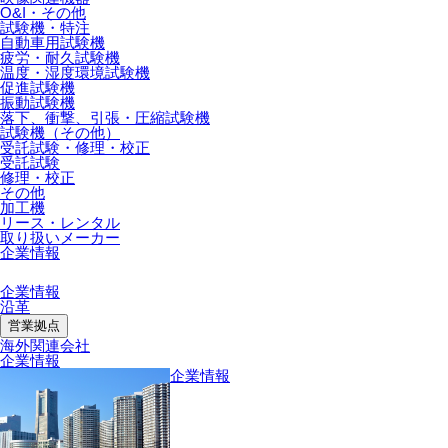
O&I・その他
試験機・特注
自動車用試験機
疲労・耐久試験機
温度・湿度環境試験機
促進試験機
振動試験機
落下、衝撃、引張・圧縮試験機
試験機（その他）
受託試験・修理・校正
受託試験
修理・校正
その他
加工機
リース・レンタル
取り扱いメーカー
企業情報
企業情報
沿革
営業拠点
海外関連会社
企業情報
企業情報