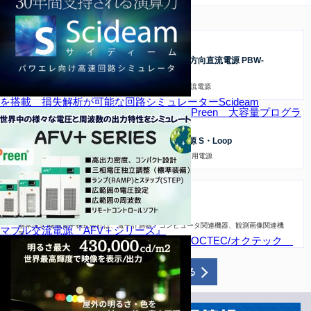
新着情報
2026.08.06
製品トピックス
TEXIO/テクシオ・テクノロジー 15kW回生双方向直流電源 PBW-
153HXVシリーズ
直並列を自在に拡張！最大300kWの15kW回生双方向直流電源
を搭載 損失解析が可能な回路シミュレーターScideam
Preen 大容量プログラ
2026.08.04
製品トピックス
三社電機製作所/SanRex 30kW双方向直流電源 S・Loop
直並列の組み合わせが自由に出来る高性能な試験・評価用電源
2026.07.31
お知らせ
情報セキュリティ基本方針
基本理念 穂高電子株式会社は、電子計測器・コンピュータ関連機器、観測画像関連機
マブル交流電源『AFV＋シリーズ』
器…
OCTEC/オクテック
新着情報をもっと見る