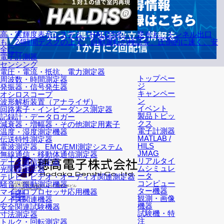
高・実輝度表示システム『HALDiS®』 逆光も、トンネル出口
も、24時間デスクの上で。自動運転の検証を、圧倒的に速く、安
全に。
電子計測器
センシング
電圧・電流・抵抗、電力測定器
トップペー
周波数・時間測定器
ジ
発振器・信号発生器
キャンペー
オシロスコープ
ン
波形解析装置（アナライザ）
イベント
回路素子・インピーダンス測定器
製品トピッ
記録計・データロガー
クス
減衰器・増幅器・その他測定用素子
電子計測器
温度・湿度測定機器
MATLAB /
伝送特性測定器
HILS
電波測定器、EMC/EMI測定システム
JMAG
無線通信・移動体通信測定器
リアルタイ
データ通信測定器
ムシミュレ
光関連測定器
ータ
テレビ・ビデオ・オーディオ関連測定器
コンピュー
騒音・振動測定機器
〒222-0033
横浜市港北区新横浜2-12-12 新横浜IKビル
ター機器
TEL: 045-595-9394
マイクロプロセッサ応用機器
会社概要
営業拠点
観測・画像
ノイズ関連機器
海外拠点
アクセス
機器
安全関連試験機器
試験機・特
寸法測定器
注
トルク・回転測定器