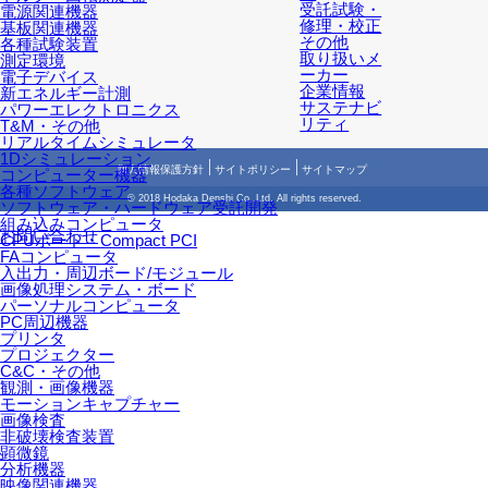
受託試験・
電源関連機器
修理・校正
基板関連機器
その他
各種試験装置
取り扱いメ
測定環境
ーカー
電子デバイス
企業情報
新エネルギー計測
サステナビ
パワーエレクトロニクス
リティ
T&M・その他
リアルタイムシミュレータ
1Dシミュレーション
個人情報保護方針
サイトポリシー
サイトマップ
コンピューター機器
各種ソフトウェア
© 2018 Hodaka Denshi Co,.Ltd. All rights reserved.
ソフトウェア・ハードウェア受託開発
組み込みコンピュータ
お問い合わせ
CPUボード・Compact PCI
FAコンピュータ
入出力・周辺ボード/モジュール
画像処理システム・ボード
パーソナルコンピュータ
PC周辺機器
プリンタ
プロジェクター
C&C・その他
観測・画像機器
モーションキャプチャー
画像検査
非破壊検査装置
顕微鏡
分析機器
映像関連機器