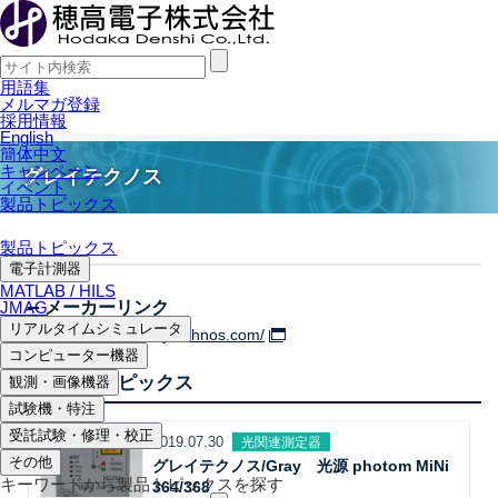
用語集
メルマガ登録
採用情報
English
簡体中文
キャンペーン
グレイテクノス
イベント
製品トピックス
製品トピックス
電子計測器
MATLAB / HILS
JMAG
メーカーリンク
リアルタイムシミュレータ
http://www.graytechnos.com/
コンピューター機器
関連製品トピックス
観測・画像機器
試験機・特注
受託試験・修理・校正
2019.07.30
光関連測定器
その他
グレイテクノス/Gray 光源 photom MiNi
キーワードから製品トピックスを探す
364/368