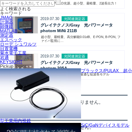
MiniデュアルLD光源、超小型、最軽量、2波長出力！
よく検索される
キーワード
JMAG
2019.07.30
光関連測定器
計測器
グレイテクノス/Gray 光パワーメータ
顕微鏡
MATLAB
photom MiNi 211B
測定器
超小型、最軽量、高分解能0.01dB、E-PON, B-PON, フ
エスペック
ァイバ監視に…
ローデ シュワルツ
日置電機
菊水電子工業
2019.07.30
光関連測定器
岩通
KEYSIGHT
グレイテクノス/Gray 光パワーメータ
Pickup Topics
photom 205A
プラックス/PULAX 超小
正波POFファイバー測定に最適な短波長モデル
関連キャンペーン情報
関連するキャンペーン情報は現在ありません。
関連イベント情報
型工業用内視鏡
SiC/GaNデバイスモデル
関連するイベント情報は現在ありません。