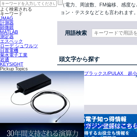
（電力、周波数、FM偏移、感度
よく検索される
ョン・テスタなどとも言われます
キーワード
JMAG
計測器
顕微鏡
MATLAB
用語検索
測定器
エスペック
ローデ シュワルツ
日置電機
菊水電子工業
頭文字から探す
岩通
KEYSIGHT
Pickup Topics
プラックス/PULAX 超
50音
SiC/GaNデバイスモデ