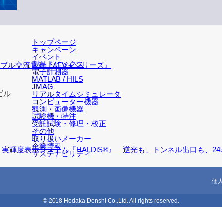
トップページ
キャンペーン
イベント
製品トピックス
マブル交流電源『AFV＋シリーズ』
電子計測器
MATLAB / HILS
JMAG
ビル
リアルタイムシミュレータ
コンピューター機器
観測・画像機器
試験機・特注
受託試験・修理・校正
その他
取り扱いメーカー
企業情報
高・実輝度表示システム『HALDiS®』 逆光も、トンネル出口も
サステナビリティ
個
© 2018 Hodaka Denshi Co,.Ltd. All rights reserved.