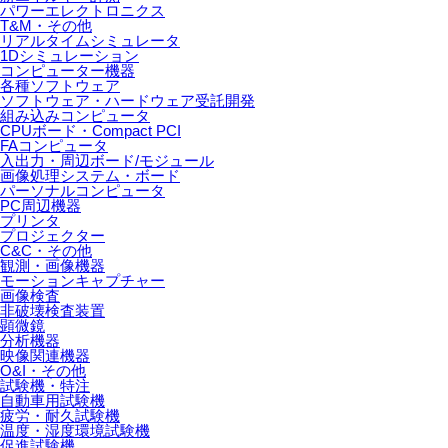
パワーエレクトロニクス
T&M・その他
リアルタイムシミュレータ
1Dシミュレーション
コンピューター機器
各種ソフトウェア
ソフトウェア・ハードウェア受託開発
組み込みコンピュータ
CPUボード・Compact PCI
FAコンピュータ
入出力・周辺ボード/モジュール
画像処理システム・ボード
パーソナルコンピュータ
PC周辺機器
プリンタ
プロジェクター
C&C・その他
観測・画像機器
モーションキャプチャー
画像検査
非破壊検査装置
顕微鏡
分析機器
映像関連機器
O&I・その他
試験機・特注
自動車用試験機
疲労・耐久試験機
温度・湿度環境試験機
促進試験機