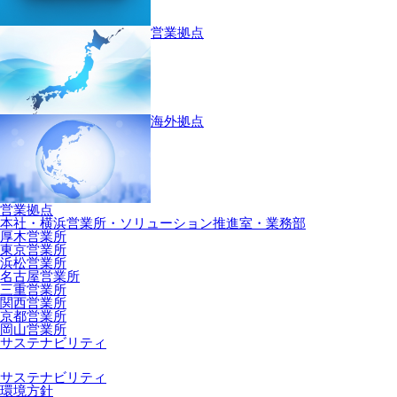
営業拠点
海外拠点
営業拠点
本社・横浜営業所・ソリューション推進室・業務部
厚木営業所
東京営業所
浜松営業所
名古屋営業所
三重営業所
関西営業所
京都営業所
岡山営業所
サステナビリティ
サステナビリティ
環境方針