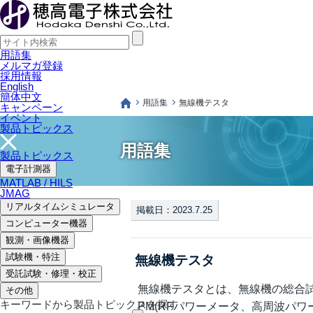
用語集
メルマガ登録
採用情報
English
簡体中文
用語集
無線機テスタ
キャンペーン
イベント
製品トピックス
用語集
製品トピックス
電子計測器
MATLAB / HILS
JMAG
リアルタイムシミュレータ
掲載日：2023.7.25
コンピューター機器
観測・画像機器
試験機・特注
無線機テスタ
受託試験・修理・校正
無線機テスタとは、無線機の総合試
その他
キーワードから製品トピックスを探す
PM(RFパワーメータ、高周波パ