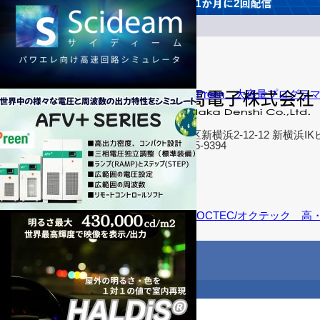
Preen 大容量プログラ
〒222-0033
横浜市港北区新横浜2-12-12 新横浜IK
TEL: 045-595-9394
会社概要
営業拠点
海外拠点
アクセス
OCTEC/オクテック 
お問い合わせ