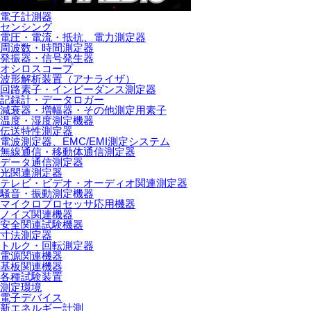
電子計測器
センシング
電圧・電流・抵抗、電力測定器
周波数・時間測定器
発振器・信号発生器
オシロスコープ
波形解析装置（アナライザ）
回路素子・インピーダンス測定器
記録計・データロガー
減衰器・増幅器・その他測定用素子
温度・湿度測定機器
伝送特性測定器
電波測定器、EMC/EMI測定システム
無線通信・移動体通信測定器
データ通信測定器
光関連測定器
テレビ・ビデオ・オーディオ関連測定器
騒音・振動測定機器
マイクロプロセッサ応用機器
ノイズ関連機器
安全関連試験機器
寸法測定器
トルク・回転測定器
電源関連機器
基板関連機器
各種試験装置
測定環境
電子デバイス
新エネルギー計測