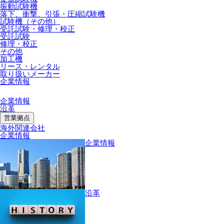
振動試験機
落下、衝撃、引張・圧縮試験機
試験機（その他）
受託試験・修理・校正
受託試験
修理・校正
その他
加工機
リース・レンタル
取り扱いメーカー
企業情報
企業情報
沿革
営業拠点
海外関連会社
企業情報
企業情報
沿革