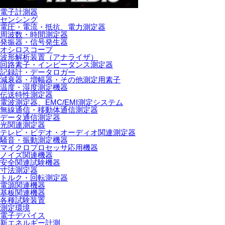
電子計測器
センシング
電圧・電流・抵抗、電力測定器
周波数・時間測定器
発振器・信号発生器
オシロスコープ
波形解析装置（アナライザ）
回路素子・インピーダンス測定器
記録計・データロガー
減衰器・増幅器・その他測定用素子
温度・湿度測定機器
伝送特性測定器
電波測定器、EMC/EMI測定システム
無線通信・移動体通信測定器
データ通信測定器
光関連測定器
テレビ・ビデオ・オーディオ関連測定器
騒音・振動測定機器
マイクロプロセッサ応用機器
ノイズ関連機器
安全関連試験機器
寸法測定器
トルク・回転測定器
電源関連機器
基板関連機器
各種試験装置
測定環境
電子デバイス
新エネルギー計測