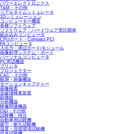
パワーエレクトロニクス
T&M・その他
リアルタイムシミュレータ
1Dシミュレーション
コンピューター機器
各種ソフトウェア
ソフトウェア・ハードウェア受託開発
組み込みコンピュータ
CPUボード・Compact PCI
FAコンピュータ
入出力・周辺ボード/モジュール
画像処理システム・ボード
パーソナルコンピュータ
PC周辺機器
プリンタ
プロジェクター
C&C・その他
観測・画像機器
モーションキャプチャー
画像検査
非破壊検査装置
顕微鏡
分析機器
映像関連機器
O&I・その他
試験機・特注
自動車用試験機
疲労・耐久試験機
温度・湿度環境試験機
促進試験機