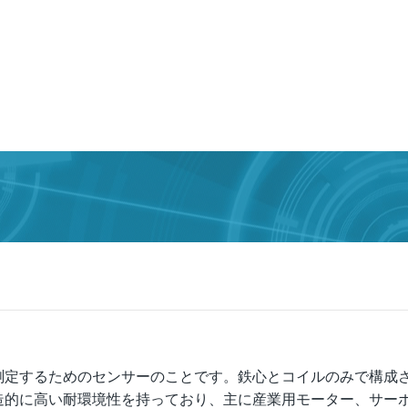
測定するためのセンサーのことで
す。
鉄心とコイルのみで構成
造的に高い耐環境性を持って
おり
、主に産業用モーター、サー