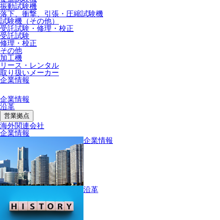
振動試験機
落下、衝撃、引張・圧縮試験機
試験機（その他）
受託試験・修理・校正
受託試験
修理・校正
その他
加工機
リース・レンタル
取り扱いメーカー
企業情報
企業情報
沿革
営業拠点
海外関連会社
企業情報
企業情報
沿革