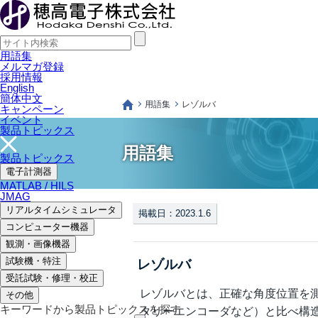
用語集
メルマガ登録
採用情報
English
簡体中文
用語集
レゾルバ
キャンペーン
イベント
製品トピックス
用語集
製品トピックス
電子計測器
MATLAB / HILS
JMAG
リアルタイムシミュレータ
掲載日：2023.1.6
コンピューター機器
観測・画像機器
試験機・特注
レゾルバ
受託試験・修理・校正
レゾルバとは、正確な角度位置を
その他
キーワードから製品トピックスを探す
タリーエンコーダなど）と比べ構