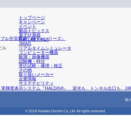
トップページ
キャンペーン
イベント
製品トピックス
電子計測器
マブル交流電源『AFV＋シリーズ』
MATLAB / HILS
JMAG
ビル
リアルタイムシミュレータ
コンピューター機器
観測・画像機器
試験機・特注
受託試験・修理・校正
その他
取り扱いメーカー
企業情報
サステナビリティ
高・実輝度表示システム『HALDiS®』 逆光も、トンネル出口も
個
© 2018 Hodaka Denshi Co,.Ltd. All rights reserved.