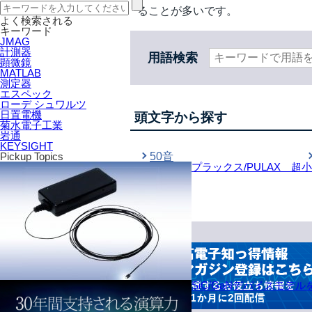
ることが多いです。
よく検索される
キーワード
JMAG
計測器
用語検索
顕微鏡
MATLAB
測定器
エスペック
ローデ シュワルツ
日置電機
頭文字から探す
菊水電子工業
岩通
KEYSIGHT
50音
Pickup Topics
プラックス/PULAX 超
SiC/GaNデバイスモデ