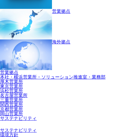
営業拠点
海外拠点
営業拠点
本社・横浜営業所・ソリューション推進室・業務部
厚木営業所
東京営業所
浜松営業所
名古屋営業所
三重営業所
関西営業所
京都営業所
岡山営業所
サステナビリティ
サステナビリティ
環境方針