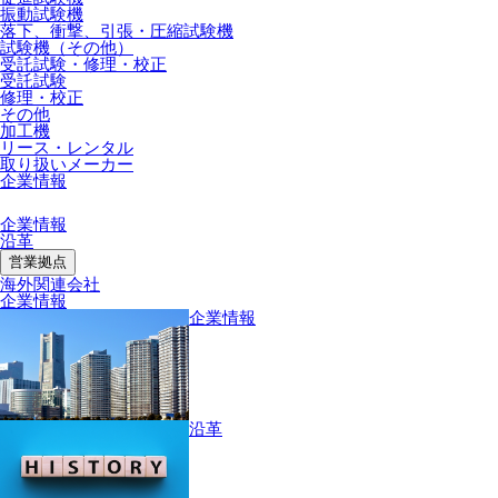
振動試験機
落下、衝撃、引張・圧縮試験機
試験機（その他）
受託試験・修理・校正
受託試験
修理・校正
その他
加工機
リース・レンタル
取り扱いメーカー
企業情報
企業情報
沿革
営業拠点
海外関連会社
企業情報
企業情報
沿革