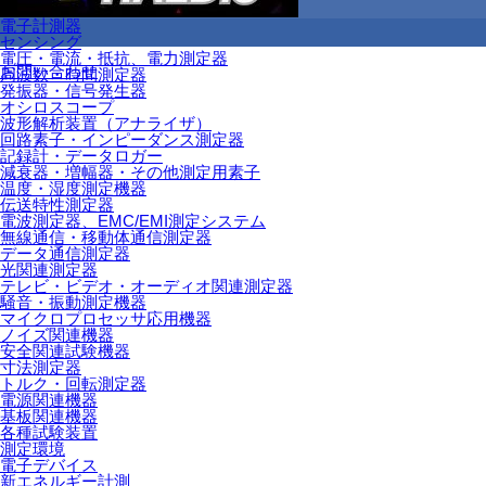
電子計測器
センシング
電圧・電流・抵抗、電力測定器
お問い合わせ
周波数・時間測定器
発振器・信号発生器
オシロスコープ
波形解析装置（アナライザ）
回路素子・インピーダンス測定器
記録計・データロガー
減衰器・増幅器・その他測定用素子
温度・湿度測定機器
伝送特性測定器
電波測定器、EMC/EMI測定システム
無線通信・移動体通信測定器
データ通信測定器
光関連測定器
テレビ・ビデオ・オーディオ関連測定器
騒音・振動測定機器
マイクロプロセッサ応用機器
ノイズ関連機器
安全関連試験機器
寸法測定器
トルク・回転測定器
電源関連機器
基板関連機器
各種試験装置
測定環境
電子デバイス
新エネルギー計測