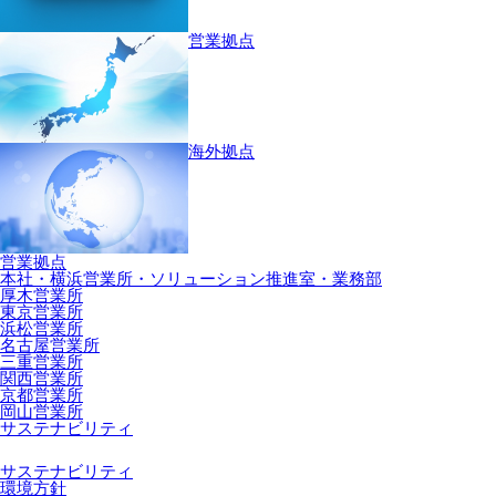
営業拠点
海外拠点
営業拠点
本社・横浜営業所・ソリューション推進室・業務部
厚木営業所
東京営業所
浜松営業所
名古屋営業所
三重営業所
関西営業所
京都営業所
岡山営業所
サステナビリティ
サステナビリティ
環境方針