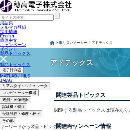
用語集
メルマガ登録
採用情報
English
簡体中文
取り扱いメーカー
アドテックス
キャンペーン
イベント
製品トピックス
アドテックス
製品トピックス
電子計測器
MATLAB / HILS
JMAG
リアルタイムシミュレータ
コンピューター機器
関連製品トピックス
観測・画像機器
試験機・特注
関連する製品トピックスは現在あり
受託試験・修理・校正
その他
関連キャンペーン情報
キーワードから製品トピックスを探す