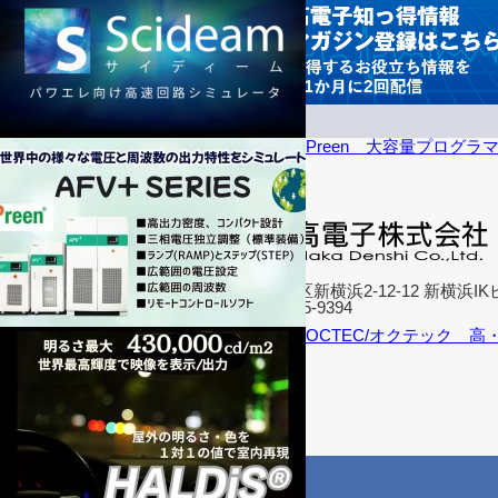
Preen 大容量プログラ
〒222-0033
横浜市港北区新横浜2-12-12 新横浜IK
TEL: 045-595-9394
会社概要
OCTEC/オクテック 
営業拠点
海外拠点
アクセス