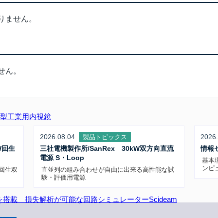
りません。
せん。
小型工業用内視鏡
2026.08.04
2026.
製品トピックス
W回生
三社電機製作所/SanRex 30kW双方向直流
情報
電源 S・Loop
基本
ンピ
W回生双
直並列の組み合わせが自由に出来る高性能な試
験・評価用電源
ルを搭載 損失解析が可能な回路シミュレーターScideam