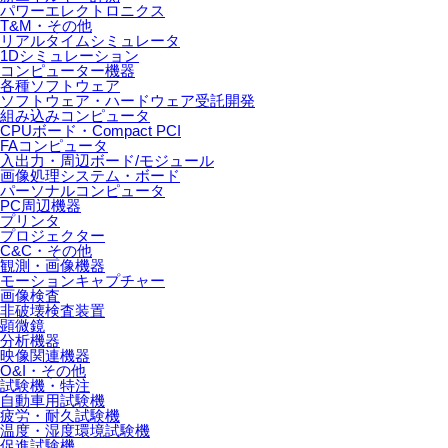
パワーエレクトロニクス
T&M・その他
リアルタイムシミュレータ
1Dシミュレーション
コンピューター機器
各種ソフトウェア
ソフトウェア・ハードウェア受託開発
組み込みコンピュータ
CPUボード・Compact PCI
FAコンピュータ
入出力・周辺ボード/モジュール
画像処理システム・ボード
パーソナルコンピュータ
PC周辺機器
プリンタ
プロジェクター
C&C・その他
観測・画像機器
モーションキャプチャー
画像検査
非破壊検査装置
顕微鏡
分析機器
映像関連機器
O&I・その他
試験機・特注
自動車用試験機
疲労・耐久試験機
温度・湿度環境試験機
促進試験機