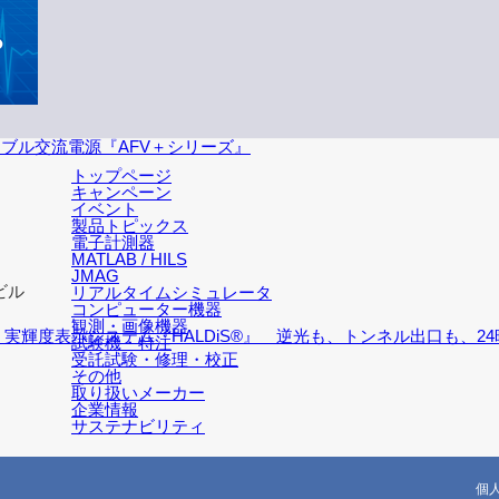
マブル交流電源『AFV＋シリーズ』
トップページ
キャンペーン
イベント
製品トピックス
電子計測器
MATLAB / HILS
JMAG
ビル
リアルタイムシミュレータ
コンピューター機器
観測・画像機器
高・実輝度表示システム『HALDiS®』 逆光も、トンネル出口も
試験機・特注
受託試験・修理・校正
その他
取り扱いメーカー
企業情報
サステナビリティ
個