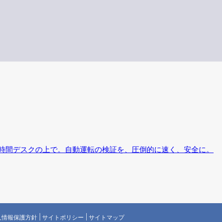
、24時間デスクの上で。自動運転の検証を、圧倒的に速く、安全に。
人情報保護方針
サイトポリシー
サイトマップ