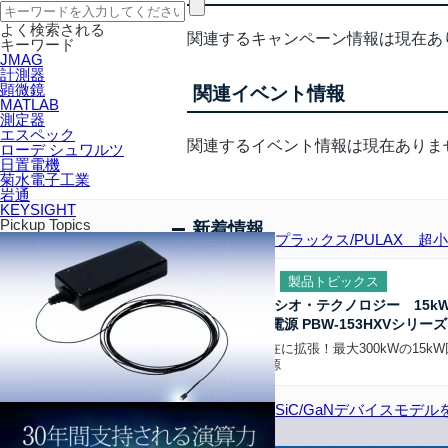
よく検索される
関連するキャンペーン情報は現在あ
キーワード
JMAG
計測器
顕微鏡
関連イベント情報
MATLAB
測定器
エスペック
関連するイベント情報は現在ありま
ローデ シュワルツ
日置電機
菊水電子工業
岩通
KEYSIGHT
Pickup Topics
新着情報
プラックス/PULAX 超
2026.08.06
製品トピックス
TEXIO/テクシオ・テクノロジー 15k
双方向直流電源 PBW-153HXVシリーズ
直並列を自在に拡張！最大300kWの15k
方向直流電源
SiC/GaNデバイスモデ