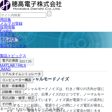
用語集
メルマガ登録
採用情報
English
簡体中文
キャンペーン
用語集
イベント
製品トピックス
製品トピックス
電子計測器
掲載日：2023.7.25
MATLAB / HILS
JMAG
リアルタイムシミュレータ
ディファレンシャルモードノイズ
コンピューター機器
観測・画像機器
ディファレンシャルモードノイズは、行き／帰りの方向が逆に
試験機・特注
なるノイズのことで、伝導ノイズのひとつです。ノーマルモー
受託試験・修理・校正
ドノイズとも呼ばれています。ノイズ源が電源ラインの直列に
その他
位置することに起因し、電源ラインの間にノイズ電圧が発生し
キーワードから製品トピックスを探す
ます。また、電源ラインの間に流れるノイズ電流が同じ大き