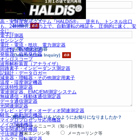
メールアドレス
高・実輝度表示システム『HALDiS®』 逆光も、トンネル出口
(e-mail)
も、24時間デスクの上で。自動運転の検証を、圧倒的に速く、安
全に。
電子計測器
センシング
電圧・電流・抵抗、電力測定器
お問い合わせ内容
周波数・時間測定器
発振器・信号発生器
(Details of the Inquiry)
オシロスコープ
波形解析装置（アナライザ）
回路素子・インピーダンス測定器
記録計・データロガー
減衰器・増幅器・その他測定用素子
温度・湿度測定機器
伝送特性測定器
電波測定器、EMC/EMI測定システム
無線通信・移動体通信測定器
データ通信測定器
光関連測定器
テレビ・ビデオ・オーディオ関連測定器
騒音・振動測定機器
弊社ホームページをどのようにお知りになりましたか？
マイクロプロセッサ応用機器
ノイズ関連機器
弊社メールニュース（知っ得情報）
安全関連試験機器
検索エンジン等
メーカーリンク等
寸法測定器
トルク・回転測定器