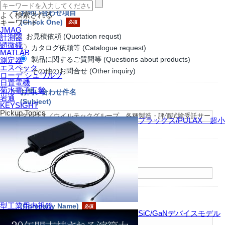
お問い合わせ項目
よく検索される
(Check One)
キーワード
JMAG
お見積依頼 (Quotation requst)
計測器
顕微鏡
カタログ依頼等 (Catalogue request)
MATLAB
製品に関するご質問等 (Questions about products)
測定器
エスペック
その他のお問合せ (Other inquiry)
ローデ シュワルツ
日置電機
菊水電子工業
お問い合わせ件名
岩通
(Subject)
KEYSIGHT
Pickup Topics
プラックス/PULAX 超小
※お問合せの製品名等をご記入下さい
お名前
(Name)
御社名
型工業用内視鏡
(Company Name)
SiC/GaNデバイスモデル