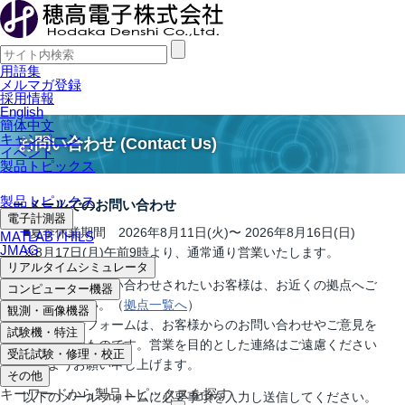
用語集
メルマガ登録
採用情報
English
簡体中文
キャンペーン
お問い合わせ (Contact Us)
イベント
製品トピックス
製品トピックス
メールでのお問い合わせ
電子計測器
■夏季休業期間 2026年8月11日(火)〜 2026年8月16日(日)
MATLAB / HILS
JMAG
※8月17日(月)午前9時より、通常通り営業いたします。
リアルタイムシミュレータ
※お電話でお問い合わせされたいお客様は、お近くの拠点へご
コンピューター機器
連絡ください。（
拠点一覧へ
）
観測・画像機器
※本問合せフォームは、お客様からのお問い合わせやご意見を
試験機・特注
承るためのものです。営業を目的とした連絡はご遠慮ください
受託試験・修理・校正
ますようお願い申し上げます。
その他
キーワードから製品トピックスを探す
以下のメールフォームに必要事項を入力し送信してください。