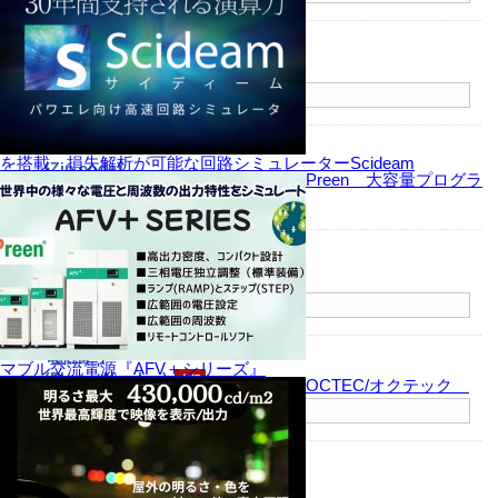
部署名
(Branch)
郵便番号
を搭載 損失解析が可能な回路シミュレーターScideam
(Zip code)
Preen 大容量プログラ
〒
-
ご住所
(Address)
電話番号
マブル交流電源『AFV＋シリーズ』
(Phone Number)
OCTEC/オクテック
FAX番号
(Fax Number)