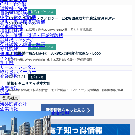
O&I・その他
試験機・特注
2026.08.06
製品トピックス
自動車用試験機
疲労・耐久試験機
TEXIO/テクシオ・テクノロジー 15kW回生双方向直流電源 PBW-
温度・湿度環境試験機
153HXVシリーズ
促進試験機
直並列を自在に拡張！最大300kWの15kW回生双方向直流電源
振動試験機
落下、衝撃、引張・圧縮試験機
試験機（その他）
受託試験・修理・校正
2026.08.04
製品トピックス
受託試験
修理・校正
三社電機製作所/SanRex 30kW双方向直流電源 S・Loop
その他
直並列の組み合わせが自由に出来る高性能な試験・評価用電源
加工機
リース・レンタル
取り扱いメーカー
企業情報
2026.07.31
お知らせ
情報セキュリティ基本方針
企業情報
基本理念 穂高電子株式会社は、電子計測器・コンピュータ関連機器、観測画像関連機
沿革
器…
営業拠点
海外関連会社
企業情報
新着情報をもっと見る
企業情報