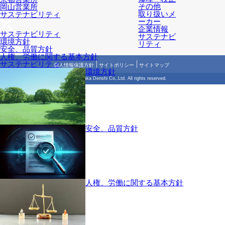
その他
岡山営業所
取り扱いメ
サステナビリティ
ーカー
企業情報
サステナビリティ
サステナビ
環境方針
リティ
安全、品質方針
人権、労働に関する基本方針
サステナビリティ
個人情報保護方針
サイトポリシー
サイトマップ
環境方針
© 2018 Hodaka Denshi Co,.Ltd. All rights reserved.
お問い合わせ
安全、品質方針
人権、労働に関する基本方針