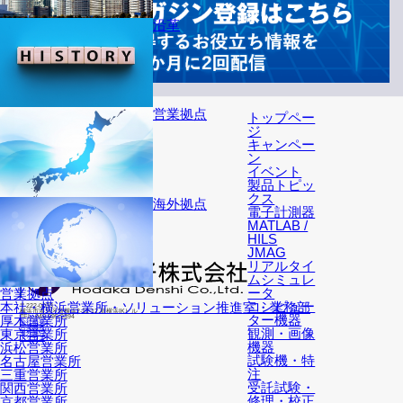
沿革
営業拠点
トップペー
ジ
キャンペー
ン
イベント
製品トピッ
クス
海外拠点
電子計測器
MATLAB /
HILS
JMAG
リアルタイ
ムシミュレ
ータ
営業拠点
コンピュー
本社・横浜営業所・ソリューション推進室・業務部
〒222-0033
横浜市港北区新横浜2-12-12 新横浜IKビル
ター機器
厚木営業所
TEL: 045-595-9394
会社概要
営業拠点
観測・画像
東京営業所
海外拠点
アクセス
機器
浜松営業所
試験機・特
名古屋営業所
注
三重営業所
受託試験・
関西営業所
修理・校正
京都営業所