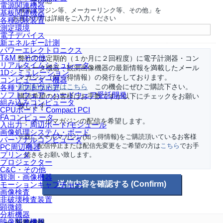
その他
電源関連機器
「検索エンジン等、メーカーリンク等、その他」を
基板関連機器
お選びの方は詳細をご入力ください
各種試験装置
測定環境
電子デバイス
新エネルギー計測
パワーエレクトロニクス
T&M・その他
弊社では定期的（１か月に２回程度）に電子計測器・コン
リアルタイムシミュレータ
ピュータ機器・観測画像機器の最新情報を満載したメール
1Dシミュレーション
マガジン（知っ得情報）の発行をしております。
コンピューター機器
前回配信内容はこちら
この機会にぜひご購読下さい。
各種ソフトウェア
ソフトウェア・ハードウェア受託開発
購読希望のお客様はお手数ですが以下にチェックをお願い
組み込みコンピュータ
致します。
CPUボード・Compact PCI
FAコンピュータ
メールマガジンの配信を希望します。
入出力・周辺ボード/モジュール
画像処理システム・ボード
※既にメールマガジン(知っ得情報)をご購読頂いているお客様
パーソナルコンピュータ
で、配信停止または配信先変更をご希望の方は
こちら
でお手
PC周辺機器
プリンタ
続きをお願い致します。
プロジェクター
C&C・その他
観測・画像機器
モーションキャプチャー
画像検査
非破壊検査装置
顕微鏡
分析機器
映像関連機器
新着情報